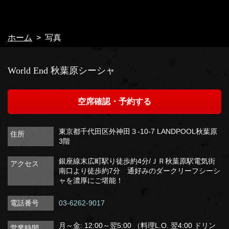
ホーム
写真
World End 秋葉原シーシャ
空席確認・予約する
東京都千代田区外神田３-10-7 LANDPOOL秋葉原
住所
3階
銀座線末広町駅り徒歩約4分/ＪＲ秋葉原駅電気街
アクセス
南口より徒歩約7分 通好みのダークリーフシーシ
ャを濃厚にご堪能！
電話番号
03-6262-9017
月～金: 12:00～翌5:00 （料理L.O. 翌4:00 ドリン
営業時間