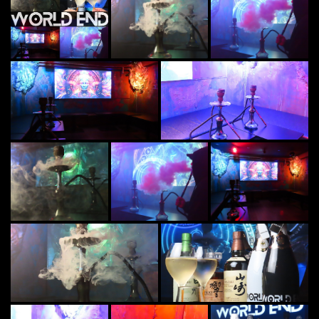
この店舗情報をシェアする
写真 | World End 秋葉原シーシャ
東京都千代田区外神田３-10-7 LANDPOOL秋葉原 3階
https://worldend.owst.jp/gallery
お店情報をコピー