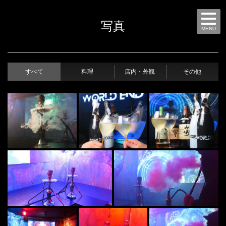
写真
MENU
すべて
料理
店内・外観
その他